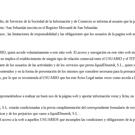
ulio, de Servicios de la Sociedad de la Información y de Comercio se informa al usuario que la p
 / San Sebastián inscrita en el Registro Mercantil de San Sebastián.
uso , las limitaciones de responsabilidad y las obligaciones que los usuarios de la pagina web
IO, quien accede voluntariamente a este sitio web. El acceso y navegación en este sitio web im
so no implica el establecimiento de ningún tipo de relación comercial entre el USUARIO y e
arte de los usuarios de las actividades y de los servicios que presta
liquidDinamik
, S.L.
, quien 
ontenidos y en la forma de presentación de los mismos que considere necesaria para la prestació
cios, por lo que se recomienda al USUARIO que lea este Aviso Legal tantas veces como acceda a 
metiéndose a realizar un buen uso de la página web y aportar información veraz y lícita, no 
k
, S.L.
estarán condicionadas a la previa cumplimentación del correspondiente formulario de r
icar y de los perjuicios que cause a
liquidDinamik
, S.L.
.
r el acceso a la web a aquellos USUARIOS que incumplen las condiciones y obligaciones de la p