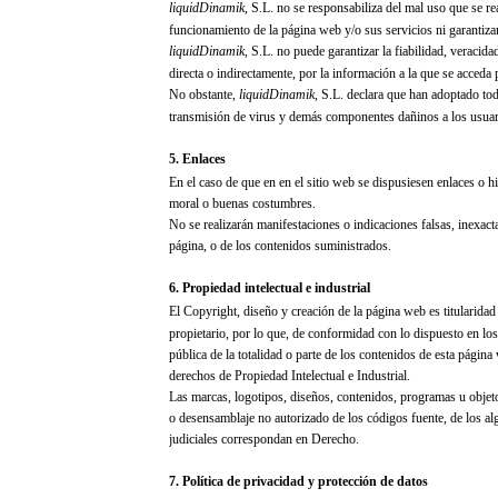
liquidDinamik
, S.L.
no se responsabiliza del mal uso que se rea
funcionamiento de la página web y/o sus servicios ni garantizan
liquidDinamik
, S.L.
no puede garantizar la fiabilidad, veracida
directa o indirectamente, por la información a la que se acceda
No obstante,
liquidDinamik
, S.L.
declara que han adoptado toda
transmisión de virus y demás componentes dañinos a los usuar
5. Enlaces
En el caso de que en en el sitio web se dispusiesen enlaces o hip
moral o buenas costumbres.
No se realizarán manifestaciones o indicaciones falsas, inexact
página, o de los contenidos suministrados.
6. Propiedad intelectual e industrial
El Copyright, diseño y creación de la página web es titularida
propietario, por lo que, de conformidad con lo dispuesto en los
pública de la totalidad o parte de los contenidos de esta pág
derechos de Propiedad Intelectual e Industrial.
Las marcas, logotipos, diseños, contenidos, programas u objetos
o desensamblaje no autorizado de los códigos fuente, de los alg
judiciales correspondan en Derecho.
7. Política de privacidad y protección de datos