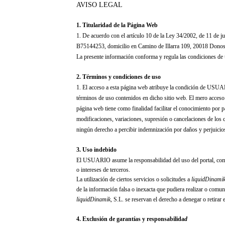
AVISO LEGAL
1. Titularidad de la Página Web
1. De acuerdo con el artículo 10 de la Ley 34/2002, de 11 de j
B75144253, domicilio en Camino de Illarra 109, 20018 Donostia
La presente información conforma y regula las condiciones de 
2. Términos y condiciones de uso
1. El acceso a esta página web atribuye la condición de USUAR
términos de uso contenidos en dicho sitio web. El mero acce
página web tiene como finalidad facilitar el conocimiento por p
modificaciones, variaciones, supresión o cancelaciones de los c
ningún derecho a percibir indemnización por daños y perjui
3. Uso indebido
El USUARIO asume la responsabilidad del uso del portal, compro
o intereses de terceros.
La utilización de ciertos servicios o solicitudes a
liquidDinami
de la información falsa o inexacta que pudiera realizar o comun
liquidDinamik
, S.L.
se reservan el derecho a denegar o retira
4. Exclusión de garantías y responsabilida
d