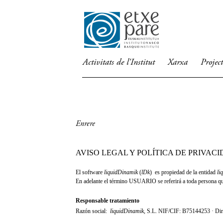
Activitats de l'Institut
Xarxa
Project
Enrere
AVISO LEGAL Y POLÍTICA DE PRIVAC
El software
liquidDinamik
(
lDk
) es propiedad de la entidad
li
En adelante el término USUARIO se referirá a toda persona que 
Responsable tratamiento
Razón social:
liquidDinamik
, S.L.
NIF/CIF: B75144253 · Direc