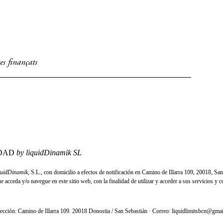
es finançats
IDAD
by liquidDinamik SL
quidDinamik
, S.L., con domicilio a efectos de notificación en Camino de Illarra 109, 20018, San
acceda y/o navegue en este sitio web, con la finalidad de utilizar y acceder a sus servicios y c
ción: Camino de Illarra 109. 20018 Donostia / San Sebastián · Correo: liquidlimitsbcn@gma