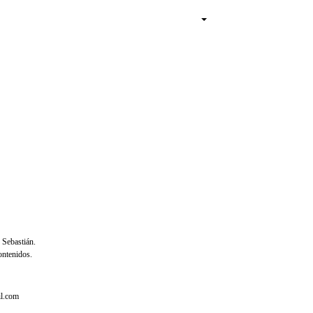
 Sebastián.
ontenidos.
il.com