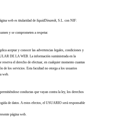
ágina web es titularidad de
liquidDinamik
, S.L.
con NIF:
 asumen y se comprometen a respetar.
plica aceptar y conocer las advertencias legales, condiciones y
l TITULAR DE LA WEB. La información suministrada en la
se reserva el derecho de efectuar, en cualquier momento cuantas
n de los servicios. Esta facultad no otorga a los usuarios
la web.
permitiéndose conductas que vayan contra la ley, los derechos
ecogida de datos. A estos efectos, el USUARIO será responsable
resente página web.