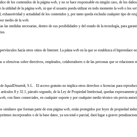
lice de los contenidos de la página web, y no se hace responsable en ningún caso, de los daños
 la utilidad de la página web, ni que el usuario pueda utilizar en todo momento la web o los ser
d, exhaustividad y actualidad de los contenidos y, por tanto queda excluida cualquier tipo de re
 por medio de la web.
s las medidas necesarias, dentro de sus posibilidades y del estado de la tecnología, para garanti
ios.
ervínculos hacía otros sitios de Internet. La páina web en la que se establezca el hiperenlace no
as u ofensivas sobre directivos, empleados, colaboradores o de las personas que se relacionen en
d de
liquidDinamik
, S.L.
. El acceso gratuito no implica otros derechos o licencias para reproducci
 artículos 8 y 32.1, párrafo segundo, de la Ley de Propiedad Intelectual, quedan expresamente p
ina web, con fines comerciales, en cualquier soporte y por cualquier medio técnico sin previa au
 similares que forman parte de esta página web, están protegidos por leyes de propiedad industri
oritmos incorporados o de la base datos, ya sea total o parcial, dará lugar a graves penalizacion